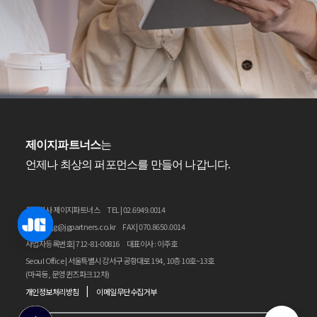
제이지파트너스
는
언제나 최상의 퍼포먼스를 만들어 나갑니다.
주식회사 제이지파트너스
TEL | 02.6949.0014
E-MAIL | jg@jgpartners.co.kr
FAX | 070.8650.0014
사업자등록번호 | 712-81-00816
대표이사 : 이주호
Seoul Office | 서울특별시 강서구 공항대로 194, 10층 10호~13호
(마곡동, 문영 퀸즈파크12차)
|
개인정보처리방침
이메일무단수집거부